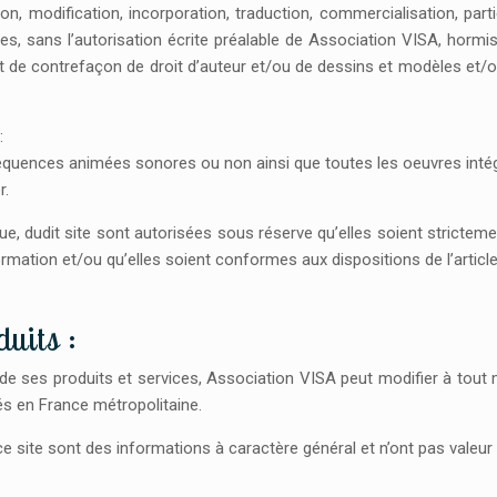
tion, modification, incorporation, traduction, commercialisation, par
tes, sans l’autorisation écrite préalable de Association VISA, hormis
délit de contrefaçon de droit d’auteur et/ou de dessins et modèles e
:
équences animées sonores ou non ainsi que toutes les oeuvres intég
r.
ue, dudit site sont autorisées sous réserve qu’elles soient stricte
rmation et/ou qu’elles soient conformes aux dispositions de l’article
uits :
 de ses produits et services, Association VISA peut modifier à tout
és en France métropolitaine.
e site sont des informations à caractère général et n’ont pas valeur 