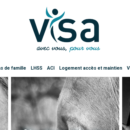
s de famille
LHSS
ACI
Logement accès et maintien
V