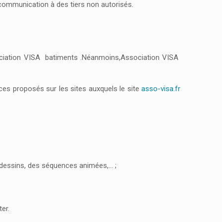
e communication à des tiers non autorisés.
sociation VISA batiments .Néanmoins,Association VISA
ces proposés sur les sites auxquels le site
asso-visa.fr
es dessins, des séquences animées,… ;
er.